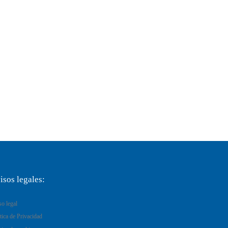
isos legales:
so legal
tica de Privacidad