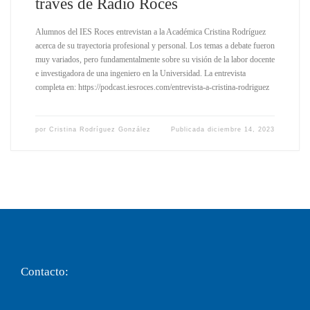
través de Radio Roces
Alumnos del IES Roces entrevistan a la Académica Cristina Rodríguez
acerca de su trayectoria profesional y personal. Los temas a debate fueron
muy variados, pero fundamentalmente sobre su visión de la labor docente
e investigadora de una ingeniero en la Universidad. La entrevista
completa en: https://podcast.iesroces.com/entrevista-a-cristina-rodriguez
por
Cristina Rodríguez González
Publicada
diciembre 14, 2023
Contacto: