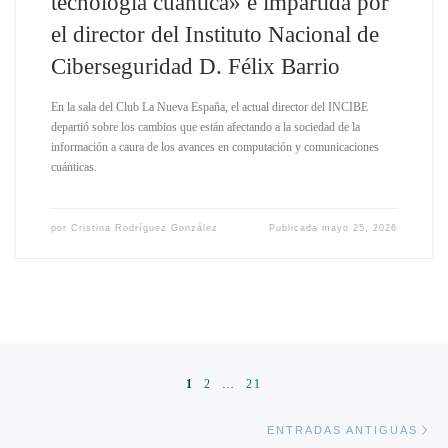
tecnología cuántica» e impartida por
el director del Instituto Nacional de
Ciberseguridad D. Félix Barrio
En la sala del Club La Nueva España, el actual director del INCIBE
departió sobre los cambios que están afectando a la sociedad de la
información a caura de los avances en computación y comunicaciones
cuánticas.
por
Cristina Rodríguez González
Publicada
mayo 25, 2026
Navegación de entradas
1
2
…
21
En
ENTRADAS ANTIGUAS