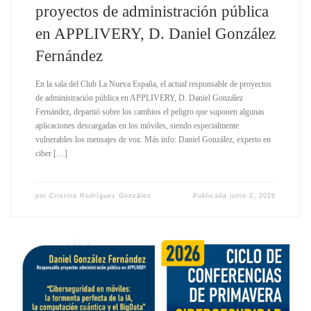
proyectos de administración pública
en APPLIVERY, D. Daniel González
Fernández
En la sala del Club La Nueva España, el actual responsable de proyectos
de administración pública en APPLIVERY, D. Daniel González
Fernández, departió sobre los cambios el peligro que suponen algunas
aplicaciones descargadas en los móviles, siendo especialmente
vulnerables los mensajes de voz. Más info: Daniel González, experto en
ciber […]
por
Cristina Rodríguez González
Publicada
junio 2, 2026