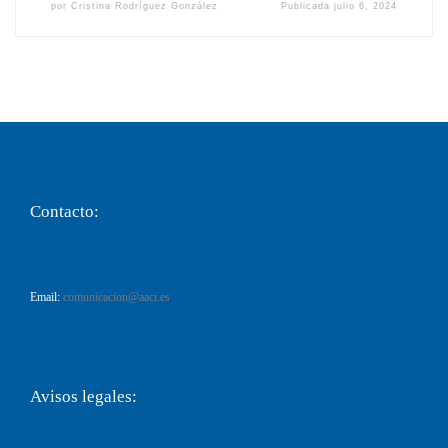
por
Cristina Rodríguez González
Publicada
julio 6, 2024
Contacto:
Email:
comunicacion@aaci.es
Avisos legales: