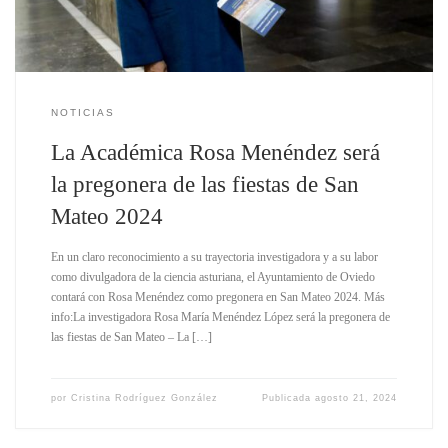
NOTICIAS
La Académica Rosa Menéndez será
la pregonera de las fiestas de San
Mateo 2024
En un claro reconocimiento a su trayectoria investigadora y a su labor
como divulgadora de la ciencia asturiana, el Ayuntamiento de Oviedo
contará con Rosa Menéndez como pregonera en San Mateo 2024. Más
info:La investigadora Rosa María Menéndez López será la pregonera de
las fiestas de San Mateo – La […]
por
Cristina Rodríguez González
Publicada
agosto 21, 2024