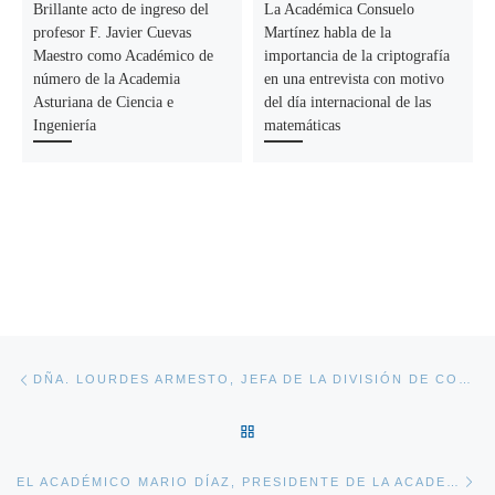
Brillante acto de ingreso del
La Académica Consuelo
profesor F. Javier Cuevas
Martínez habla de la
Maestro como Académico de
importancia de la criptografía
número de la Academia
en una entrevista con motivo
Asturiana de Ciencia e
del día internacional de las
Ingeniería
matemáticas
Navegación de la entrada
Entrada anterior
DÑA. LOURDES ARMESTO, JEFA DE LA DIVISIÓN DE COORDINACIÓN, EVALUACIÓN Y SEGUIMIENTO CIENTÍFICO Y TÉCNICO DE LA AGENCIA ESTATAL DE INVESTIGACIÓN, SERÁ LA ENCARGADA DE REALIZAR EL DISCURSO CONMEMORATIVO DEL DÍA DE LA CIENCIA Y LA INGENIERÍA EN ASTURIAS 2024
VOLVER A LA LISTA DE ENT
En
EL ACADÉMICO MARIO DÍAZ, PRESIDENTE DE LA ACADEMIA INGRESARÁ COMO MIEMBRO DE NÚMERO EN EL RIDEA