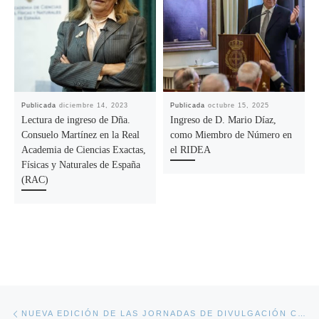
Publicada
diciembre 14, 2023
Publicada
octubre 15, 2025
Lectura de ingreso de Dña.
Ingreso de D. Mario Díaz,
Consuelo Martínez en la Real
como Miembro de Número en
Academia de Ciencias Exactas,
el RIDEA
Físicas y Naturales de España
(RAC)
Navegación de la entrada
Entrada anterior
NUEVA EDICIÓN DE LAS JORNADAS DE DIVULGACIÓN CIENTÍFICA COMUNICA_AACI2023, QUE TENDRÁN LUGAR LOS JUEVES 1, 8, 15 Y 22 DE JUNIO DE 2023 EN DISTINTOS CONCEJOS DE NUESTRA GEOGRAFÍA