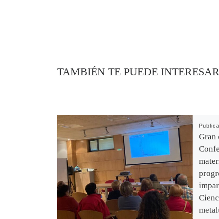
TAMBIÉN TE PUEDE INTERESA
Public
Gran 
Confe
mater
progr
impar
Cienc
metal