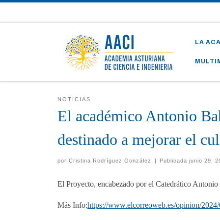
Skip to content
LA AC
MULTI
NOTICIAS
El académico Antonio Bah
destinado a mejorar el cu
por
Cristina Rodríguez González
|
Publicada
junio 29, 
El Proyecto, encabezado por el Catedrático Antonio
Más Info:
https://www.elcorreoweb.es/opinion/2024/