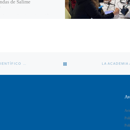
ndas de Salime
onferencia sobre cómo, primero el hierro,
ecialmente el acero han sido protagonistas en
eso de la ciencia y […]
VOLVER A LA LISTA DE ENT
EL ACADÉMICO CARLOS LÓPEZ OTÍN NOMBRADO “MEJOR CIENTÍFICO ESPAÑOL” POR LA PLATAFORMA CIENTÍFICA RESEARCH.COM POR TERCER AÑO CONSECUTIVO
Av
Avi
Polí
Polí