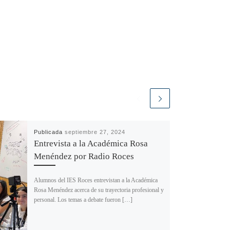
Publicada
septiembre 27, 2024
Entrevista a la Académica Rosa
Menéndez por Radio Roces
Alumnos del IES Roces entrevistan a la Académica
Rosa Menéndez acerca de su trayectoria profesional y
personal. Los temas a debate fueron […]