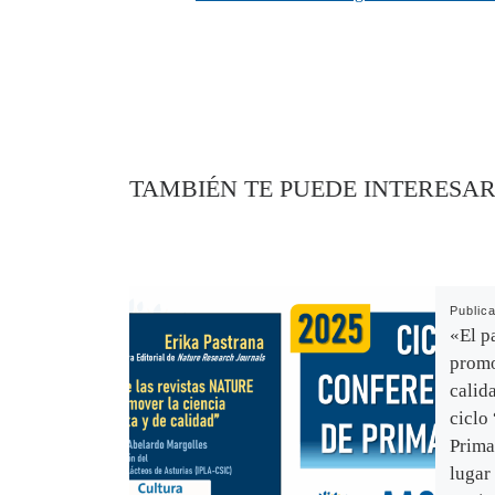
TAMBIÉN TE PUEDE INTERESA
Public
«El p
promo
calid
ciclo
Prima
lugar