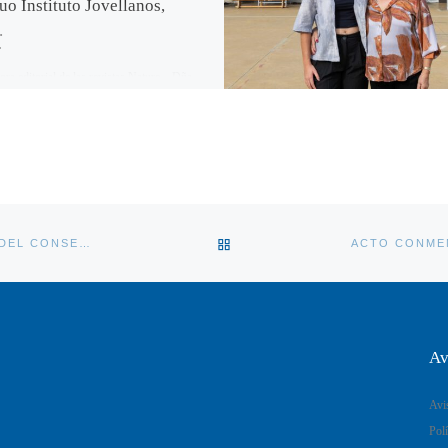
uo Instituto Jovellanos,
.
ora editorial de las revistas Nature , Dña.
strana, será la encargada de presentar esta
nte conferencia sobre el notable […]
VOLVER A LA LISTA DE ENT
EL ACADÉMICO CARLOS LÓPEZ OTÍN, NUEVO PRESIDENTE DEL CONSEJO CIENTÍFICO DE LA FUNDACIÓN LILLY
Av
Avi
Polí