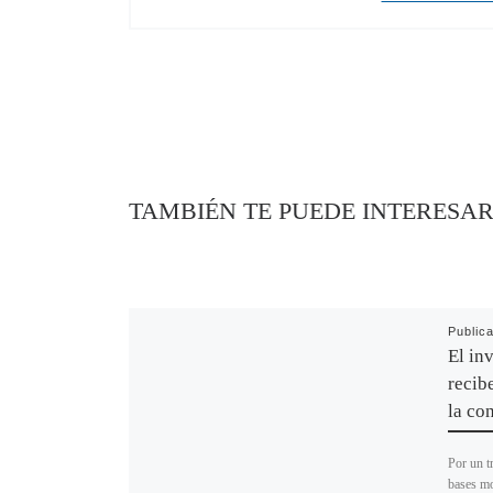
TAMBIÉN TE PUEDE INTERESA
Public
El in
recib
la co
Por un t
bases mo