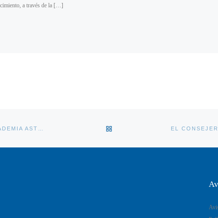
ecimiento, a través de la […]
VOLVER A LA LISTA DE ENT
ENTREVISTA A MARIO DÍAZ, PRIMER PRESIDENTE DE LA ACADEMIA ASTURIANA DE CIENCIA E INGENIERÍA (AACI)
Av
Avi