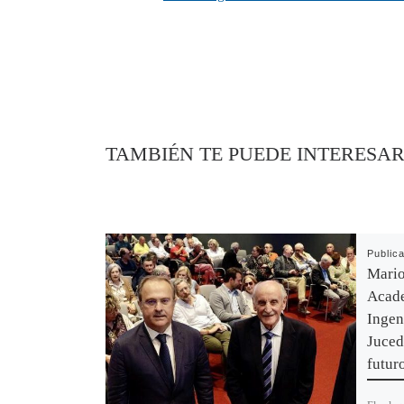
TAMBIÉN TE PUEDE INTERESA
Public
Mario
Acade
Ingeni
Juced
futur