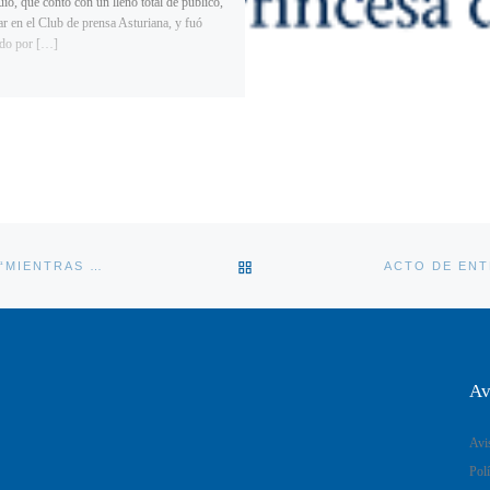
uio, que contó con un lleno total de público,
ar en el Club de prensa Asturiana, y fuó
ado por […]
VOLVER A LA LISTA DE ENT
LA ACADÉMICA ROSA MENÉNDEZ PARTICIPARÁ EN EL ACTO “MIENTRAS COMEMOS” ORGANIZADO POR LA RED MUJERESDEMPRESA
Av
Avi
Polí