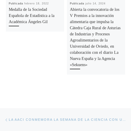
Publicada
febrero 18, 2022
Publicada
julio 14, 2024
Medalla de la Sociedad
Abierta la convocatoria de los
Española de Estadística a la
V Premios a la innovación
Académica Ángeles Gil
alimentaria que impulsa la
Cátedra Caja Rural de Asturias
de Industrias y Procesos
Agroalimentarios de la
Universidad de Oviedo, en
colaboración con el diario La
Nueva España y la Agencia
«Sekuens»
Navegación de la entrada
Entrada anterior
LA AACI CONMEMORA LA SEMANA DE LA CIENCIA CON UN ACTO EN EL CLUB DE PRENSA DE LA NUEVA ESPAÑA QUE INCLUIRÁ UNA CHARLA DE DIVULGACIÓN CIENTÍFICA Y LA PRESENTACIÓN DE UN NUEVO NÚMERO DE SU REVISTA RAACI2022