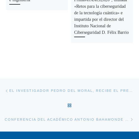
«Retos para la ciberseguridad
de la tecnología cuántica» e
impartida por el director del
Instituto Nacional de
Ciberseguridad D. Félix Barrio
Navegación de la entrada
Entrada anterior
EL INVESTIGADOR PEDRO DEL MORAL, RECIBE EL PREMIO DE LA ACADEMIA A LA CONTRIBUCIÓN CIENTÍFICA ANUAL
VOLVER A LA LISTA DE ENT
En
CONFERENCIA DEL ACADÉMICO ANTONIO BAHAMONDE SOBRE EL USO DE LA INTELIGENCIA ARTIFICIAL EN LINGÜÍSTICA