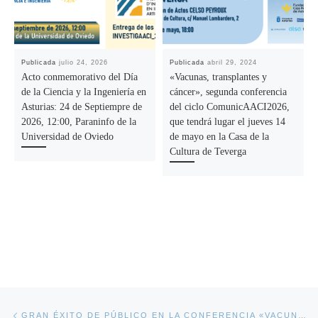
Publicada
julio 24, 2026
Publicada
abril 29, 2024
Acto conmemorativo del Día
«Vacunas, transplantes y
de la Ciencia y la Ingeniería en
cáncer», segunda conferencia
Asturias: 24 de Septiempre de
del ciclo ComunicAACI2026,
2026, 12:00, Paraninfo de la
que tendrá lugar el jueves 14
Universidad de Oviedo
de mayo en la Casa de la
Cultura de Teverga
Navegación de la entrada
Entrada anterior
GRAN ÉXITO DE PÚBLICO EN LA CONFERENCIA «VACUNAS, TRASPLANTES Y CÁNCER», IMPARTIDA POR EL CATEDRÁTICO DE INMUNOLOGÍA, D. JUAN RAMÓN DE LOS TOYOS EN TEVERGA