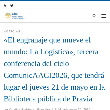
Skip to content
Search
Men
NOTICIAS
«El engranaje que mueve el
mundo: La Logística», tercera
conferencia del ciclo
ComunicAACI2026, que tendrá
lugar el jueves 21 de mayo en la
Biblioteca pública de Pravia
por
Cristina Rodríguez González
|
Publicada
mayo 20, 2026