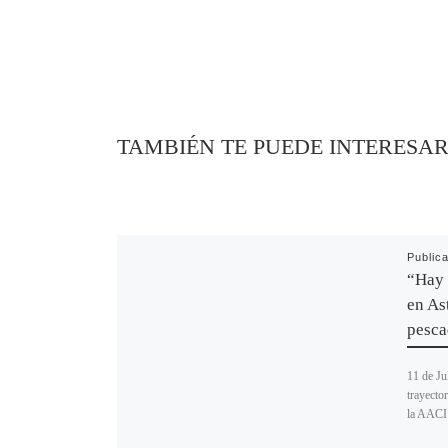
TAMBIÉN TE PUEDE INTERESA
Public
“Hay 
en Ast
pesca
11 de Ju
trayecto
la AACI