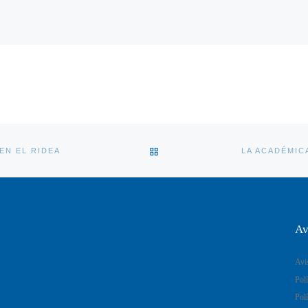
VOLVER A LA LISTA DE ENT
EN EL RIDEA
Av
Avi
Polí
Polí