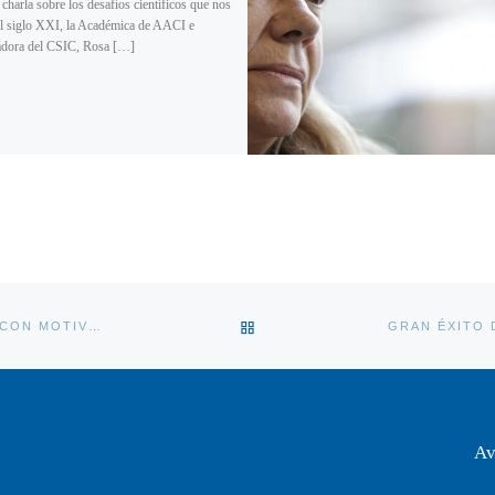
charla sobre los desafíos científicos que nos
el siglo XXI, la Académica de AACI e
adora del CSIC, Rosa […]
VOLVER A LA LISTA DE ENT
ENTREVISTA A MARIO DÍAZ, PRESIDENTE DE LA ACADEMIA, CON MOTIVO DE SU JUBILACIÓN DE LA UNIVERSIDAD DE OVIEDO
Av