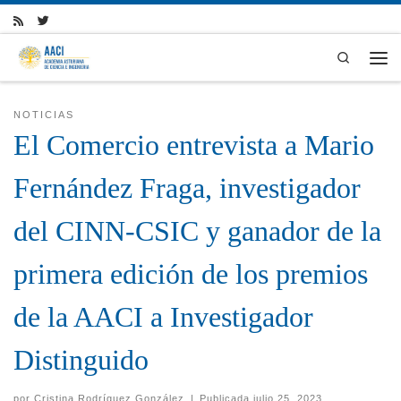
Skip to content
Search
Men
NOTICIAS
El Comercio entrevista a Mario
Fernández Fraga, investigador
del CINN-CSIC y ganador de la
primera edición de los premios
de la AACI a Investigador
Distinguido
por
Cristina Rodríguez González
|
Publicada
julio 25, 2023