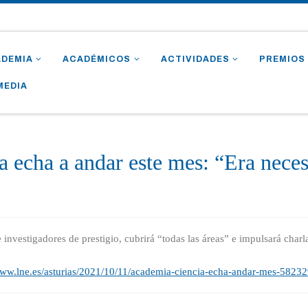
ADEMIA
ACADÉMICOS
ACTIVIDADES
PREMIOS
MEDIA
 echa a andar este mes: “Era neces
 investigadores de prestigio, cubrirá “todas las áreas” e impulsará charl
www.lne.es/asturias/2021/10/11/academia-ciencia-echa-andar-mes-5823