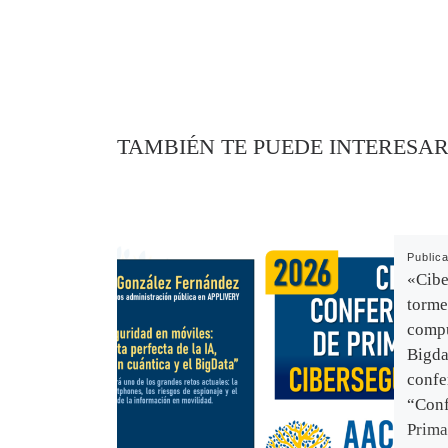
TAMBIÉN TE PUEDE INTERESA
Public
«Cibe
tormen
compu
Bigda
confe
“Conf
Prima