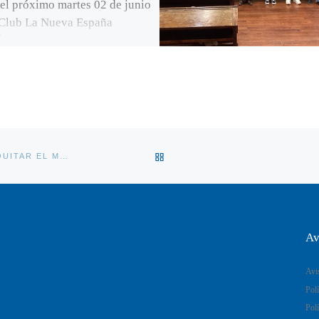
 el próximo martes 02 de junio
 Club La Nueva España
nsable de proyectos de administración
 en APPLIVERY, D. Daniel González
z, será el encargado de exponer esta
nte conferencia sobre […]
VOLVER A LA LISTA DE ENT
“HAY QUE DECLARAR RESERVAS MARINAS EN ASTURIAS Y QUITAR EL MIEDO A LOS PESCADORES”
Av
Avi
Polí
Polí