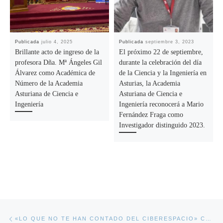
Publicada
julio 4, 2025
Publicada
septiembre 3, 2023
Brillante acto de ingreso de la
El próximo 22 de septiembre,
profesora Dña. Mª Ángeles Gil
durante la celebración del día
Álvarez como Académica de
de la Ciencia y la Ingeniería en
Número de la Academia
Asturias, la Academia
Asturiana de Ciencia e
Asturiana de Ciencia e
Ingeniería
Ingeniería reconocerá a Mario
Fernández Fraga como
Investigador distinguido 2023.
Navegación de la entrada
Entrada anterior
«LO QUE NO TE HAN CONTADO DEL CIBERESPACIO» CONFERENCIA DEL CICLO «CONFERENCIAS DE PRIMAVERAACI2026» QUE TENDRÁ LUGAR EL VIERNES 5 DE JUNIO A LAS 13:00H EN LA ANTIGUA ESCUELA DE COMERCIO DE GIJÓN