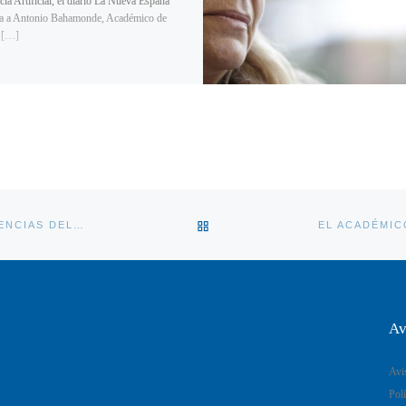
cia Artificial, el diario La Nueva España
ta a Antonio Bahamonde, Académico de
 […]
VOLVER A LA LISTA DE ENT
GRAN ÉXITO DE PÚBLICO EN LA SEGUNDA DE LAS CONFERENCIAS DEL CICLO “CONFERENCIAS DE PRIMAVERAACI2026”, TITULADA » CIBERSEGURIDAD EN MÓVILES: LA TORMENTA PERFECTA DE LA IA, LA COMPUTACIÓN CUÁNTICA Y EL BIGDATA» E IMPARTIDA POR EL RESPONSABLE DE PROYECTOS DE ADMINISTRACIÓN PÚBLICA EN APPLIVERY, D. DANIEL GONZÁLEZ FERNÁNDEZ
Av
Avi
Polí