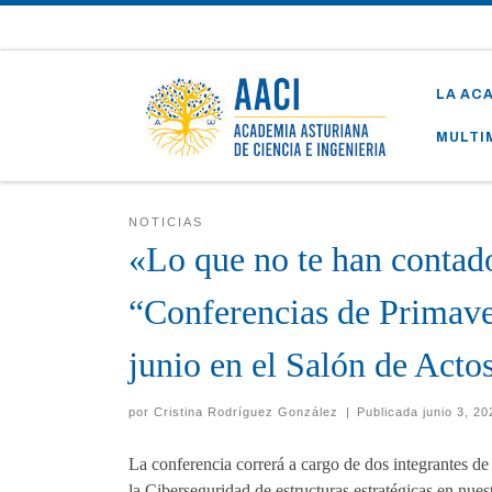
Skip to content
LA AC
MULTI
NOTICIAS
«Lo que no te han contado
“Conferencias de Primave
junio en el Salón de Acto
por
Cristina Rodríguez González
|
Publicada
junio 3, 2
La conferencia correrá a cargo de dos integrantes 
la Ciberseguridad de estructuras estratégicas en nues