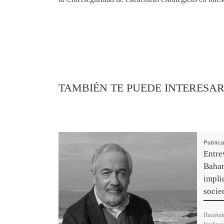
TAMBIÉN TE PUEDE INTERESA
Public
Entre
Baham
impli
socie
Haciéndo