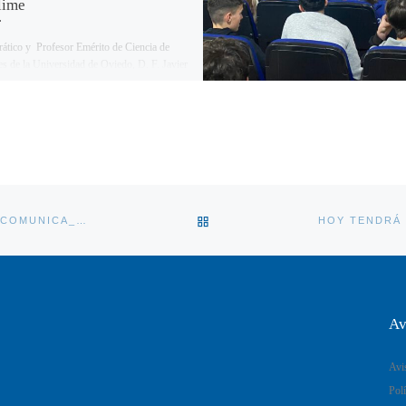
lime
rático y Profesor Emérito de Ciencia de
es de la Universidad de Oviedo, D. F. Javier
, será el conferenciante de […]
VOLVER A LA LISTA DE ENT
COMIENZAN LAS CHARLAS DE LA ACADEMIA DEL AÑO 2022: COMUNICA_AACI2022
Av
Avi
Polí