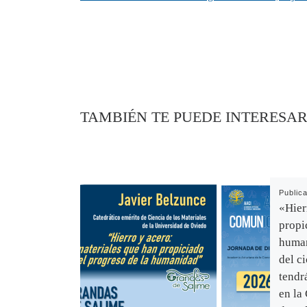
TAMBIÉN TE PUEDE INTERESA
Public
«Hier
propi
human
del c
tendr
en la