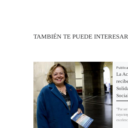
TAMBIÉN TE PUEDE INTERESA
Public
La A
recib
Solid
Socia
“Por ser 
cuya tra
excelenc