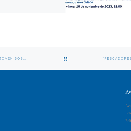
VOLVER A LA LISTA DE ENT
“EL HIGGS CUMPLE 10 AÑOS, ¿QUÉ NOS HA ENSEÑADO EL JOVEN BOSÓN? TÍTULO DE LA CONFERENCIA IMPARTIDA POR JAVIER CUEVAS QUE INAUGURA LAS CHARLAS DE LA AACI2022
Av
Avi
Polí
Polí