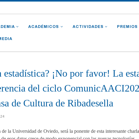
ADEMIA
ACADÉMICOS
ACTIVIDADES
PREMIOS
MEDIA
 estadística? ¡No por favor! La esta
erencia del ciclo ComunicAACI2024
sa de Cultura de Ribadesella
024
 de la Universidad de Oviedo, será la ponente de esta interesante charla
de esos datos crece de modo exponencial con las nuevas tecnologías.