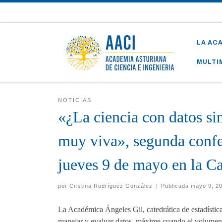
Skip to content
LA AC
MULTI
NOTICIAS
«¿La ciencia con datos sin
muy viva», segunda conf
jueves 9 de mayo en la Ca
por
Cristina Rodríguez González
|
Publicada
mayo 9, 2
La Académica Ángeles Gil, catedrática de estadística
manejar y evaluar datos, máxime cuando el volumen 