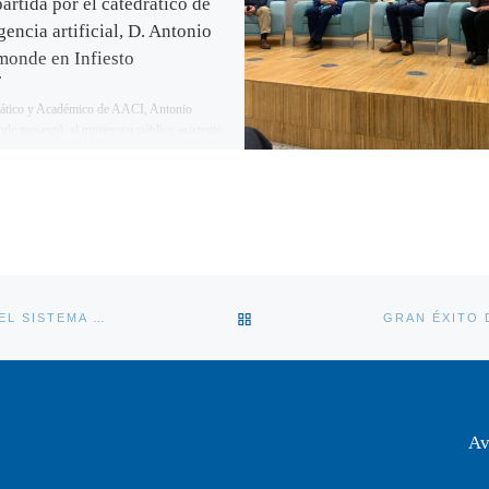
artida por el catedrático de
gencia artificial, D. Antonio
onde en Infiesto
rático y Académico de AACI, Antonio
e presentó, al numeroso público asistente,
n sobre el uso de la IA y […]
VOLVER A LA LISTA DE ENT
EL PAÍS PUBLICA EL ARTÍCULO “CONTRA LA PERVERSIÓN DEL SISTEMA DE EVALUACIÓN DE LA CIENCIA”, UNO DE CUYOS AUTORES ES EL ACADÉMICO ANTONIO BAHAMONDE
Av