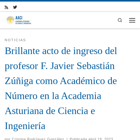
Skip to content
Search
Men
NOTICIAS
Brillante acto de ingreso del
profesor F. Javier Sebastián
Zúñiga como Académico de
Número en la Academia
Asturiana de Ciencia e
Ingeniería
por
Cristina Rodríguez González
|
Publicada
abril 19, 2023