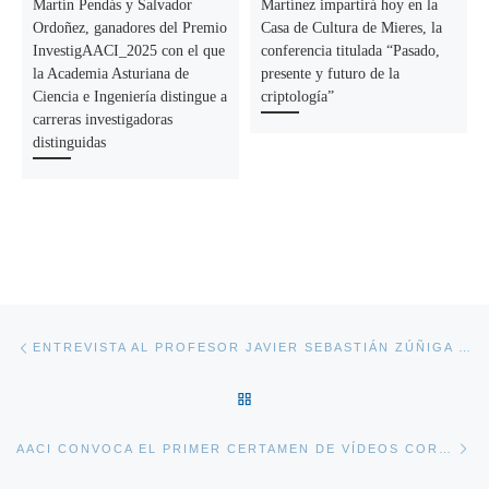
Martín Pendás y Salvador
Martínez impartirá hoy en la
Ordoñez, ganadores del Premio
Casa de Cultura de Mieres, la
InvestigAACI_2025 con el que
conferencia titulada “Pasado,
la Academia Asturiana de
presente y futuro de la
Ciencia e Ingeniería distingue a
criptología”
carreras investigadoras
distinguidas
Navegación de la entrada
Entrada anterior
ENTREVISTA AL PROFESOR JAVIER SEBASTIÁN ZÚÑIGA CON MOTIVO DE SU INGRESO COMO ACADÉMICO DE NÚMERO EN LA ACADEMIA ASTURIANA DE CIENCIA E INGENIERÍA
VOLVER A LA LISTA DE ENT
En
AACI CONVOCA EL PRIMER CERTAMEN DE VÍDEOS CORTOS SOBRE CIENCIA E INGENIERÍA PARA ESTUDIANTES DE ESO, BACHILLER Y FP