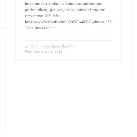
interesante charla sobre los distintos tratamientos que
pueden utilizarse para asegurar la limpieza del agua que
consumimos. Más Info:
https://www.facebook.com/100063704403372/photos/1257
157203084415/?_rdr
por
Cristina Rodríguez González
Publicada
mayo 8, 2025