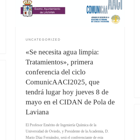
UNCATEGORIZED
«Se necesita agua limpia:
Tratamientos», primera
conferencia del ciclo
ComunicAACI2025, que
tendrá lugar hoy jueves 8 de
mayo en el CIDAN de Pola de
Laviana
El Profesor Emérito de Ingeniería Química de la
Universidad de Oviedo, y Presidente de la Academia, D.
Mario Díaz Fernández, será el conferenciante de esta