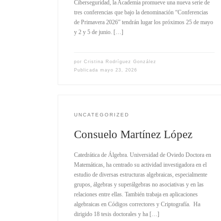
Ciberseguridad, la Academia promueve una nueva serie de
tres conferencias que bajo la denominación “Conferencias
de Primavera 2026” tendrán lugar los próximos 25 de mayo
y 2 y 5 de junio. […]
por
Cristina Rodríguez González
Publicada
mayo 23, 2026
UNCATEGORIZED
Consuelo Martínez López
Catedrática de Álgebra. Universidad de Oviedo Doctora en
Matemáticas, ha centrado su actividad investigadora en el
estudio de diversas estructuras algebraicas, especialmente
grupos, álgebras y superálgebras no asociativas y en las
relaciones entre ellas. También trabaja en aplicaciones
algebraicas en Códigos correctores y Criptografía. Ha
dirigido 18 tesis doctorales y ha […]