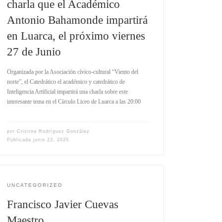
charla que el Académico
Antonio Bahamonde impartirá
en Luarca, el próximo viernes
27 de Junio
Organizada por la Asociación cívico-cultural “Viento del
norte”, el Catedrático el académico y catedrático de
Inteligencia Artificial impartirá una charla sobre este
interesante tema en el Círculo Liceo de Luarca a las 20:00
por
Cristina Rodríguez González
Publicada
junio 23, 2025
UNCATEGORIZED
Francisco Javier Cuevas
Maestro