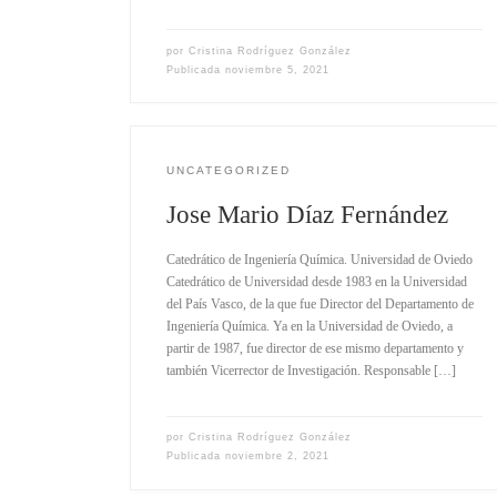
por
Cristina Rodríguez González
Publicada
noviembre 5, 2021
UNCATEGORIZED
Jose Mario Díaz Fernández
Catedrático de Ingeniería Química. Universidad de Oviedo
Catedrático de Universidad desde 1983 en la Universidad
del País Vasco, de la que fue Director del Departamento de
Ingeniería Química. Ya en la Universidad de Oviedo, a
partir de 1987, fue director de ese mismo departamento y
también Vicerrector de Investigación. Responsable […]
por
Cristina Rodríguez González
Publicada
noviembre 2, 2021